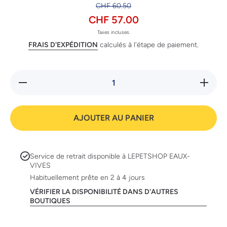
CHF 60.50
CHF 57.00
Taxes incluses.
FRAIS D'EXPÉDITION
calculés à l'étape de paiement.
Réduire
Augmente
la
la quanti
quantité
de Cat’s
de
Best
Cat’s
écoPlus
AJOUTER AU PANIER
Best
écoPlus
Service de retrait disponible à
LEPETSHOP EAUX-
VIVES
Habituellement prête en 2 à 4 jours
VÉRIFIER LA DISPONIBILITÉ DANS D'AUTRES
BOUTIQUES