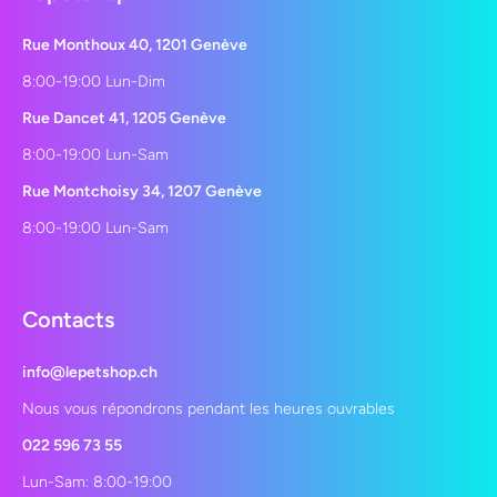
Rue Monthoux 40, 1201 Genève
8:00-19:00 Lun-Dim
Rue Dancet 41, 1205 Genève
8:00-19:00 Lun-Sam
Rue Montchoisy 34, 1207 Genève
8:00-19:00 Lun-Sam
Contacts
info@lepetshop.ch
Nous vous répondrons pendant les heures ouvrables
022 596 73 55
Lun-Sam: 8:00-19:00