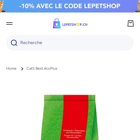
IGNORER ET PASSER AU CONTENU
Panie
Recherche
Home
Cat’s Best écoPlus
Passer aux informations produits