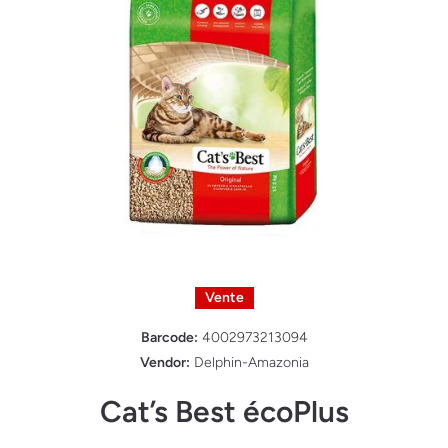
Ouvrir le média 1 dans une fenêtre modale
Vente
Barcode:
4002973213094
Vendor:
Delphin-Amazonia
Cat’s Best écoPlus