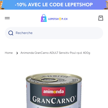
IGNORER ET PASSER AU CONTENU
Panie
Recherche
Home
Animonda GranCarno ADULT Sensitiv Poul.+p.d. 400g
Passer aux informations produits