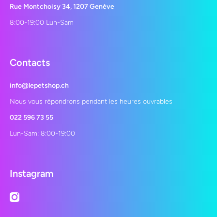
Rue Montchoisy 34, 1207 Genève
8:00-19:00 Lun-Sam
Contacts
info@lepetshop.ch
Nous vous répondrons pendant les heures ouvrables
022 596 73 55
Lun-Sam: 8:00-19:00
Instagram
instagramcom/lepetshopch/