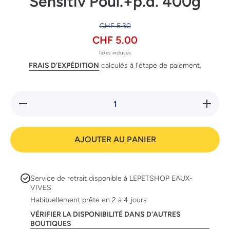
Sensitiv Poul.+p.d. 400g
CHF 5.30
CHF 5.00
Taxes incluses.
FRAIS D'EXPÉDITION
calculés à l'étape de paiement.
Réduire la
Augmente
quantité
la quanti
de
de
Animonda
Animond
GranCarno
GranCarn
AJOUTER AU PANIER
ADULT
ADULT
Sensitiv
Sensitiv
Poul.+p.d.
Poul.+p.d
400g
400g
Service de retrait disponible à
LEPETSHOP EAUX-
VIVES
Habituellement prête en 2 à 4 jours
VÉRIFIER LA DISPONIBILITÉ DANS D'AUTRES
BOUTIQUES