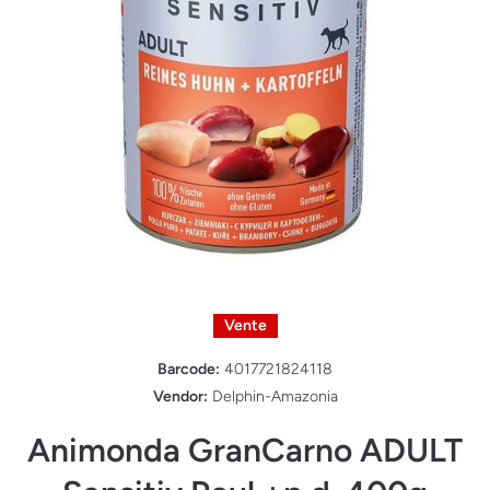
Ouvrir le média 1 dans une fenêtre modale
Vente
Barcode:
4017721824118
Vendor:
Delphin-Amazonia
Animonda GranCarno ADULT