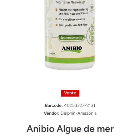
Ouvrir le média 1 dans une fenêtre modale
Vente
Barcode:
4025332772131
Vendor:
Delphin-Amazonia
Anibio Algue de mer