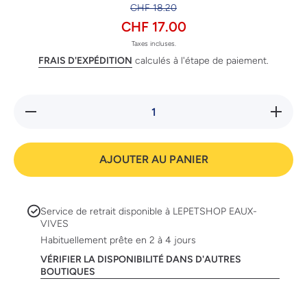
CHF 18.20
CHF 17.00
Taxes incluses.
FRAIS D'EXPÉDITION
calculés à l'étape de paiement.
Réduire
Augmente
la
la quanti
quantité
de Anibi
de
Algue d
Anibio
mer
AJOUTER AU PANIER
Algue
de mer
Service de retrait disponible à
LEPETSHOP EAUX-
VIVES
Habituellement prête en 2 à 4 jours
VÉRIFIER LA DISPONIBILITÉ DANS D'AUTRES
BOUTIQUES