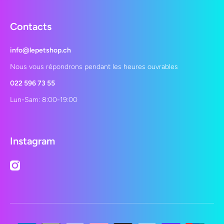
Contacts
info@lepetshop.ch
Nous vous répondrons pendant les heures ouvrables
022 596 73 55
Lun-Sam: 8:00-19:00
Instagram
instagramcom/lepetshopch/
Moyens de paiement