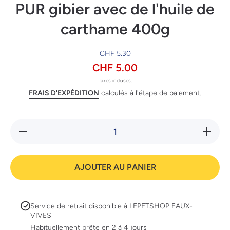
PUR gibier avec de l'huile de
carthame 400g
CHF 5.30
CHF 5.00
Taxes incluses.
FRAIS D'EXPÉDITION
calculés à l'étape de paiement.
Réduire la
Augment
quantité de
la quanti
Wildes
de Wilde
Land
Land
Canine
Canine
AJOUTER AU PANIER
Adult PUR
Adult PU
gibier avec
gibier av
de
de
l&#39;huile
l&#39;hui
de
de
Service de retrait disponible à
LEPETSHOP EAUX-
carthame
cartham
400g
400g
VIVES
Habituellement prête en 2 à 4 jours