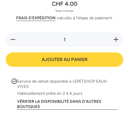
CHF 4.00
Taxes incluses.
FRAIS D'EXPÉDITION
calculés à l'étape de paiement.
Réduire
Augmente
la
la quanti
quantité
de Catz
de Catz
Finefoo
Finefood
No. 7 av
AJOUTER AU PANIER
No. 7
veau,
avec
200g
veau,
200g
Service de retrait disponible à
LEPETSHOP EAUX-
VIVES
Habituellement prête en 2 à 4 jours
VÉRIFIER LA DISPONIBILITÉ DANS D'AUTRES
BOUTIQUES