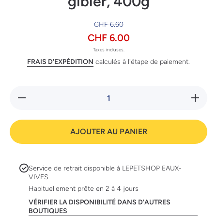
gibier, 400g
CHF 6.60
CHF 6.00
Taxes incluses.
FRAIS D'EXPÉDITION
calculés à l'étape de paiement.
Réduire
Augmente
la
la quanti
quantité
de Catz
de Catz
Finefoo
Finefood
No. 9 av
AJOUTER AU PANIER
No. 9
gibier,
avec
400g
gibier,
400g
Service de retrait disponible à
LEPETSHOP EAUX-
VIVES
Habituellement prête en 2 à 4 jours
VÉRIFIER LA DISPONIBILITÉ DANS D'AUTRES
BOUTIQUES