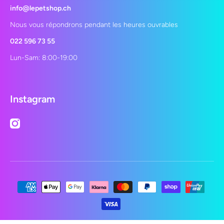
info@lepetshop.ch
Nous vous répondrons pendant les heures ouvrables
022 596 73 55
Lun-Sam: 8:00-19:00
Instagram
instagramcom/lepetshopch/
Moyens de paiement