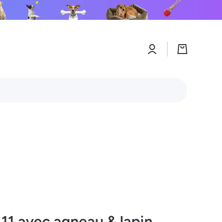
Connexion
Panier
11 avec agneau & lapin,