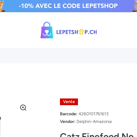
Vente
Barcode:
4260101761613
Vendor:
Delphin-Amazonia
Catz Finefood No. 