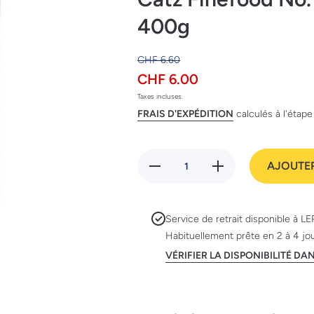
400g
CHF 6.60
CHF 6.00
Taxes incluses.
FRAIS D'EXPÉDITION
calculés à l'étap
Réduire
Augmenter
AJOUTER
la
la quantité
quantité
de Catz
de Catz
Finefood
Finefood
No. 11
No. 11
avec
Service de retrait disponible à
LE
avec
agneau
Habituellement prête en 2 à 4 jo
agneau
&amp;
&amp;
lapin, 400g
VÉRIFIER LA DISPONIBILITÉ D
lapin,
400g