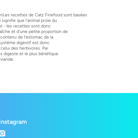
inLes recettes de Catz Finefood sont basées
 signifie que l'animal proie du
el - les recettes sont donc
îche et d'une petite proportion de
 contenu de l'estomac de la
 système digestif est donc
celui des herbivores. Par
us digeste et le plus bénéfique
 viande.
Instagram
instagramcom/lepetshopch/