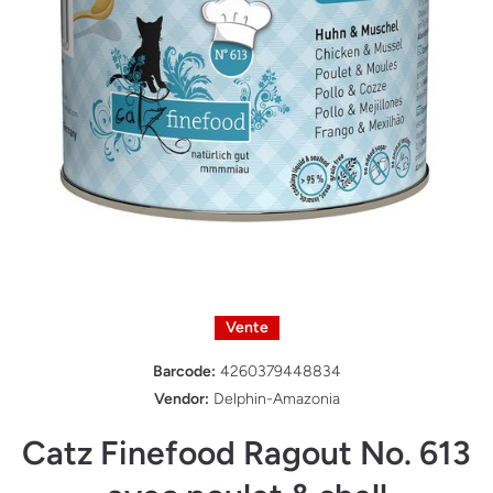
Ouvrir le média 1 dans une fenêtre modale
Vente
Barcode:
4260379448834
Vendor:
Delphin-Amazonia
Catz Finefood Ragout No. 613