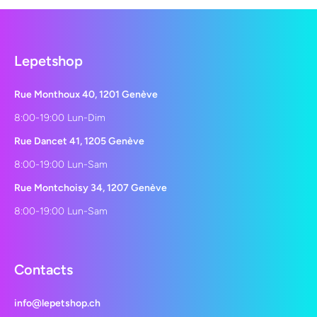
Lepetshop
Rue Monthoux 40, 1201 Genève
8:00-19:00 Lun-Dim
Rue Dancet 41, 1205 Genève
8:00-19:00 Lun-Sam
Rue Montchoisy 34, 1207 Genève
8:00-19:00 Lun-Sam
Contacts
info@lepetshop.ch