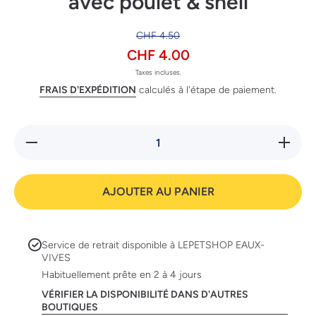
avec poulet & shell
CHF 4.50
CHF 4.00
Taxes incluses.
FRAIS D'EXPÉDITION
calculés à l'étape de paiement.
Réduire
Augmente
la
la quanti
quantité
de Catz
de Catz
Finefoo
Finefood
Ragout
AJOUTER AU PANIER
Ragout
No. 613
No. 613
avec
avec
poulet
poulet
&amp;
&amp;
shell
Service de retrait disponible à
LEPETSHOP EAUX-
shell
VIVES
Habituellement prête en 2 à 4 jours
VÉRIFIER LA DISPONIBILITÉ DANS D'AUTRES
BOUTIQUES