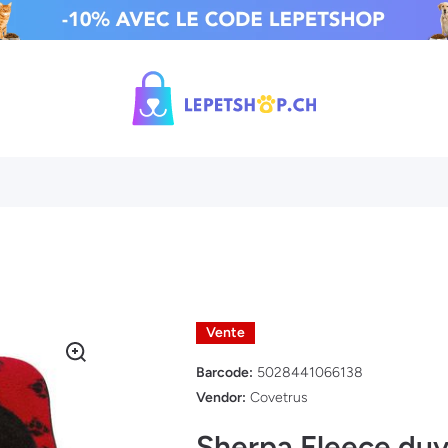
Vente
Barcode:
5028441066138
Vendor:
Covetrus
Sherpa Fleece duve