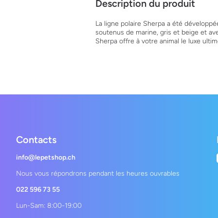
Description du produit
La ligne polaire Sherpa a été développé
soutenus de marine, gris et beige et avec
Sherpa offre à votre animal le luxe ult
Contacts
info@lepetshop.ch
Nous vous répondrons pendant les heures ouvrables
022 596 73 55
Lun-Sam: 8:00-19:00