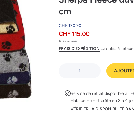
cm
CHF 120.90
CHF 115.00
Taxes incluses.
FRAIS D'EXPÉDITION
calculés à l'étap
Réduire
Augmenter
AJOUTER
la
la quantité
quantité
de Sherpa
de
Fleece
Sherpa
duvet noir
Fleece
/ pattes
Service de retrait disponible à
LE
duvet
gris 70 x
Habituellement prête en 2 à 4 jo
noir /
95 cm
pattes
VÉRIFIER LA DISPONIBILITÉ D
gris 70
x 95
cm