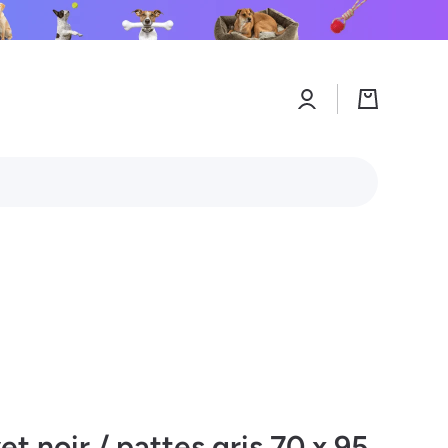
Connexion
Panier
t noir / pattes gris 70 x 95