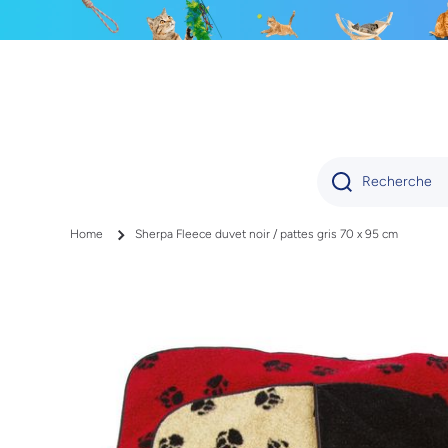
IGNORER ET PASSER AU CONTENU
Recherche
Home
Sherpa Fleece duvet noir / pattes gris 70 x 95 cm
Passer aux informations produits