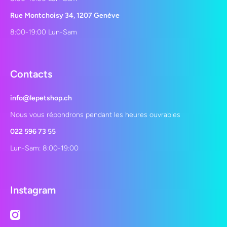
Rue Montchoisy 34, 1207 Genève
8:00-19:00 Lun-Sam
Contacts
info@lepetshop.ch
Nous vous répondrons pendant les heures ouvrables
022 596 73 55
Lun-Sam: 8:00-19:00
Instagram
instagramcom/lepetshopch/