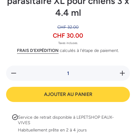
parasitaire XL pour chiens 3 x
4.4 ml
CHF 32.00
CHF 30.00
Taxes incluses.
FRAIS D'EXPÉDITION
calculés à l'étape de paiement.
Réduire la
Augment
quantité de
la quanti
bogaprotect
de
Spot-On
bogaprote
anti-
Spot-O
AJOUTER AU PANIER
parasitaire
anti-
XL pour
parasitai
chiens 3 x
XL pou
4.4 ml
chiens 3
4.4 ml
Service de retrait disponible à
LEPETSHOP EAUX-
VIVES
Habituellement prête en 2 à 4 jours