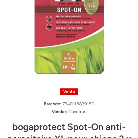
Ouvrir le média 1 dans une fenêtre modale
Vente
Barcode:
7640118839180
Vendor:
Covetrus
bogaprotect Spot-On anti-