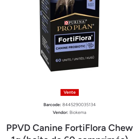
Ouvrir le média 1 dans une fenêtre modale
Vente
Barcode:
8445290035134
Vendor:
Biokema
PPVD Canine FortiFlora Chew