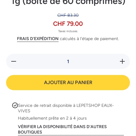
1g (boite de 60 comprimés)
CHF 83.30
CHF 79.00
Taxes incluses.
FRAIS D'EXPÉDITION
calculés à l'étape de paiement.
Réduire la
Augment
quantité de
la quanti
PPVD
de PPV
Canine
Canine
FortiFlora
FortiFlor
AJOUTER AU PANIER
Chew 1g
Chew 1
(boite de 60
(boite de
comprimés)
comprimé
Service de retrait disponible à
LEPETSHOP EAUX-
VIVES
Habituellement prête en 2 à 4 jours
VÉRIFIER LA DISPONIBILITÉ DANS D'AUTRES
BOUTIQUES