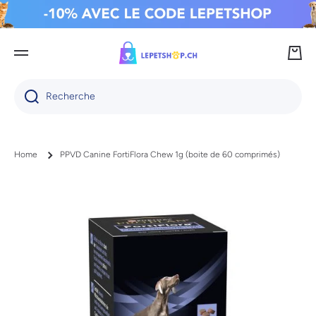
IGNORER ET PASSER AU CONTENU
Panie
Recherche
Home
PPVD Canine FortiFlora Chew 1g (boite de 60 comprimés)
Passer aux informations produits