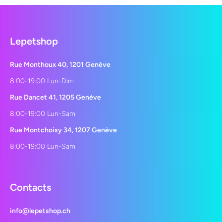
Lepetshop
Rue Monthoux 40, 1201 Genève
8:00-19:00 Lun-Dim
Rue Dancet 41, 1205 Genève
8:00-19:00 Lun-Sam
Rue Montchoisy 34, 1207 Genève
8:00-19:00 Lun-Sam
Contacts
info@lepetshop.ch