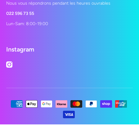
Nous vous répondrons pendant les heures ouvrables
022 596 73 55
Lun-Sam: 8:00-19:00
Instagram
instagramcom/lepetshopch/
Moyens de paiement