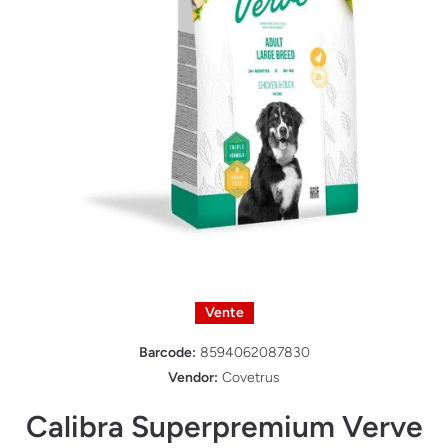
Ouvrir le média 1 dans une fenêtre modale
Vente
Barcode:
8594062087830
Vendor:
Covetrus
Calibra Superpremium Verve