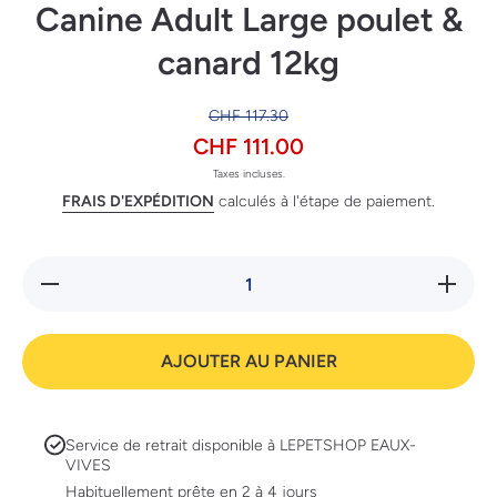
Canine Adult Large poulet &
canard 12kg
CHF 117.30
CHF 111.00
Taxes incluses.
FRAIS D'EXPÉDITION
calculés à l'étape de paiement.
Réduire la
Augmente
quantité de
quantit
Calibra
Calib
Superpremium
Superpre
Verve Canine
Verve Ca
AJOUTER AU PANIER
Adult Large
Adult L
poulet &amp;
poulet &
canard 12kg
canard 
Service de retrait disponible à
LEPETSHOP EAUX-
VIVES
Habituellement prête en 2 à 4 jours