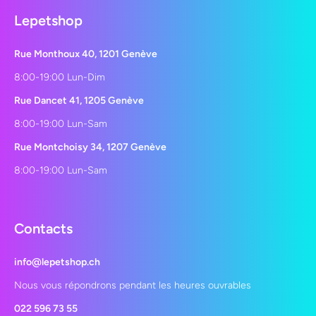
Lepetshop
Rue Monthoux 40, 1201 Genève
8:00-19:00 Lun-Dim
Rue Dancet 41, 1205 Genève
8:00-19:00 Lun-Sam
Rue Montchoisy 34, 1207 Genève
8:00-19:00 Lun-Sam
Contacts
info@lepetshop.ch
Nous vous répondrons pendant les heures ouvrables
022 596 73 55