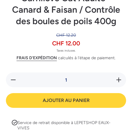
Canard & Faisan / Contrôle
des boules de poils 400g
CHF 12.20
CHF 12.00
Taxes incluses.
FRAIS D'EXPÉDITION
calculés à l'étape de paiement.
Réduire
Augmente
la
la quanti
quantité
de
de
Carnilov
Carnilove
Cat Adult
AJOUTER AU PANIER
Cat
- Canard
Adulte -
&amp;
Canard
Faisan /
&amp;
Contrôle
Faisan /
des boul
Service de retrait disponible à
LEPETSHOP EAUX-
Contrôle
de poils
des
400g
VIVES
boules