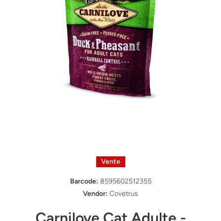
Ouvrir le média 1 dans une fenêtre modale
Vente
Barcode:
8595602512355
Vendor:
Covetrus
Carnilove Cat Adulte -